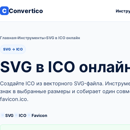
C
Convertico
Инстр
Главная
›
Инструменты
›
SVG в ICO онлайн
SVG → ICO
SVG в ICO онлай
Создайте ICO из векторного SVG-файла. Инструм
знак в выбранные размеры и собирает один сов
favicon.ico.
SVG
ICO
Favicon