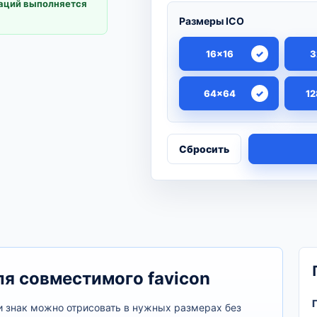
раций выполняется
Размеры ICO
16×16
3
64×64
12
Сбросить
ля совместимого favicon
или знак можно отрисовать в нужных размерах без