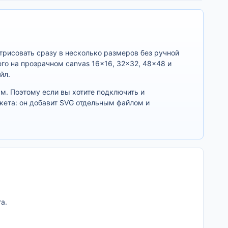
трисовать сразу в несколько размеров без ручной
го на прозрачном canvas 16×16, 32×32, 48×48 и
йл.
м. Поэтому если вы хотите подключить и
акета: он добавит SVG отдельным файлом и
а.