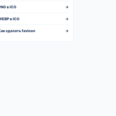
PNG в ICO
→
WEBP в ICO
→
Как сделать favicon
→