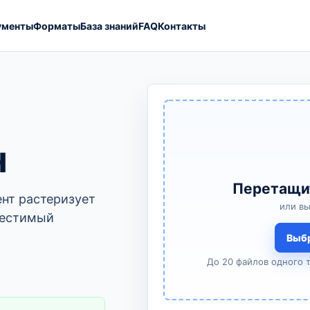
ументы
Форматы
База знаний
FAQ
Контакты
н
Перетащи
ент растеризует
или в
местимый
Выб
До 20 файлов одного 