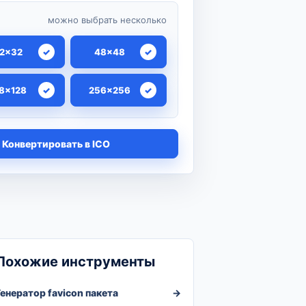
можно выбрать несколько
2×32
48×48
8×128
256×256
Конвертировать в ICO
Похожие инструменты
Генератор favicon пакета
→