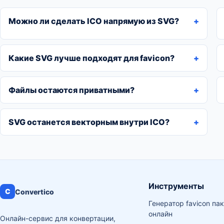
Можно ли сделать ICO напрямую из SVG?
Какие SVG лучше подходят для favicon?
Файлы остаются приватными?
SVG останется векторным внутри ICO?
Инструменты
C
Convertico
Генератор favicon па
онлайн
Онлайн-сервис для конвертации,