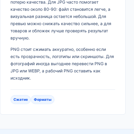
потерю качества. Для JPG часто помогает
качество около 80-90: файл становится легче, а
визуальная разница остается небольшой. Для
превью можно снижать качество сильнее, а для
товаров и обложек лучше проверять результат
вручную.
PNG стоит сжимать аккуратно, особенно если
есть прозрачность, логотипы или скриншоты. Для
фотографий иногда выгоднее перевести PNG в
JPG или WEBP, а рабочий PNG оставить как
исходник.
Сжатие
Форматы